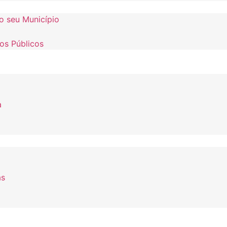
o seu Município
os Públicos
a
as