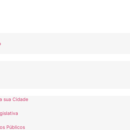
o
a sua Cidade
islativa
os Públicos