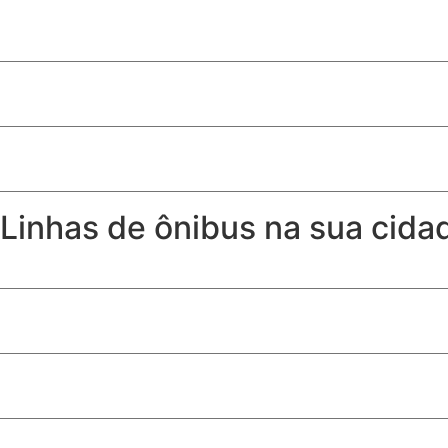
Produtos de limpeza essenciais para quem tem cachorro
Quem recebe Bolsa Família pode receber seguro desempr
Risco agravado por embriaguez do pedestre não exime seg
Linhas de ônibus na sua cida
Horários, itinerários e linhas de ônibus de Samambaia – DF
Horários, itinerários e linhas de ônibus de Águas Lindas G
Horários, itinerários e linhas de ônibus de Valparaíso GO