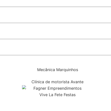
olar é sancionada em Porto Velho
s estaduais recebem homenagem
rça política indicada pelas pesquisas
ial do monotrilho em SP