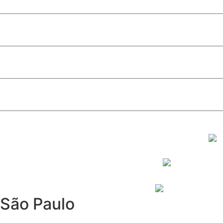
Lei que autoriza uso da Bíblia como material de apoio esc
Alunos que levaram o nome de Valparaíso às competiçõe
Celina Leão reúne multidão em Santa Maria e confirma a fo
São Paulo
Furto de cabos afeta Linha 17-Ouro e causa operação parc