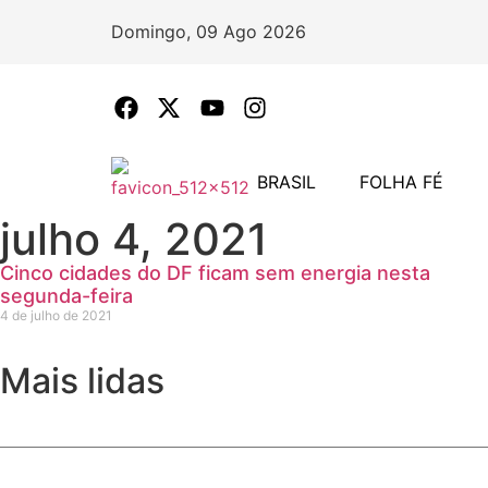
Domingo, 09 Ago 2026
BRASIL
FOLHA FÉ
julho 4, 2021
Cinco cidades do DF ficam sem energia nesta
segunda-feira
4 de julho de 2021
Mais lidas
Daniel Vilela amplia apoio entre evangélicos e consolida 
Com multidão no maior colégio eleitoral do DF, Celina Leã