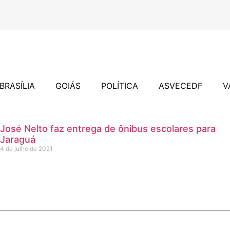
BRASÍLIA
GOIÁS
POLÍTICA
ASVECEDF
V
José Nelto faz entrega de ônibus escolares para
Jaraguá
4 de julho de 2021
liderança no segmento em Goiás
o lança pré-candidatura e demonstra força de sua base ali