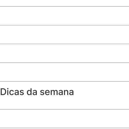
Davi Sacer entra na política após episódio com ministros
São Paulo abre inscrições para programa de estágio com 
10ª edição de ‘Conversas Difíceis’ discute limites do jornal
Após 12 anos, Linha 17-Ouro é inaugurada e conecta met
Dicas da semana
A partir de que idade a criança pode sentar no banco da 
Como ter toalhas (quase) tão fofinhas como as de hotel