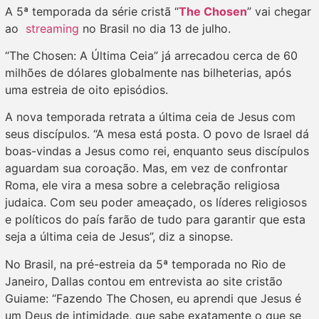
A 5ª temporada da série cristã “
The Chosen
” vai chegar
ao
streaming
no Brasil no dia 13 de julho.
“The Chosen: A Última Ceia” já arrecadou cerca de 60
milhões de dólares globalmente nas bilheterias, após
uma estreia de oito episódios.
A nova temporada retrata a última ceia de Jesus com
seus discípulos. “A mesa está posta. O povo de Israel dá
boas-vindas a Jesus como rei, enquanto seus discípulos
aguardam sua coroação. Mas, em vez de confrontar
Roma, ele vira a mesa sobre a celebração religiosa
judaica. Com seu poder ameaçado, os líderes religiosos
e políticos do país farão de tudo para garantir que esta
seja a última ceia de Jesus”, diz a sinopse.
No Brasil, na pré-estreia da 5ª temporada no Rio de
Janeiro, Dallas contou em entrevista ao site cristão
Guiame: “Fazendo The Chosen, eu aprendi que Jesus é
um Deus de intimidade, que sabe exatamente o que se