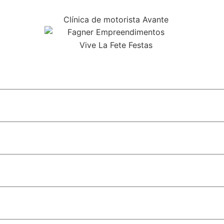
ial do monotrilho em SP
 do STF e fortalece discurso conservador em São Paulo
bolsa para alunos do Ensino Médio
ismo na cobertura da relação entre religião e política
rô ao Aeroporto de Congonhas em SP