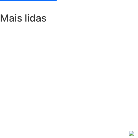
Mais lidas
Daniel Vilela amplia apoio entre evangélicos e consolida 
Com multidão no maior colégio eleitoral do DF, Celina Leã
Lei que autoriza uso da Bíblia como material de apoio esc
Alunos que levaram o nome de Valparaíso às competiçõe
Celina Leão reúne multidão em Santa Maria e confirma a fo