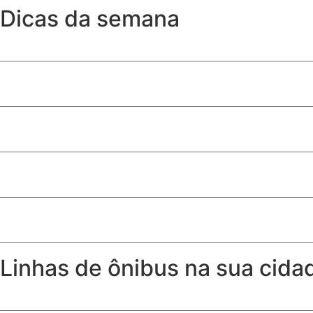
Dicas da semana
A partir de que idade a criança pode sentar no banco da 
Como ter toalhas (quase) tão fofinhas como as de hotel
Produtos de limpeza essenciais para quem tem cachorro
Quem recebe Bolsa Família pode receber seguro desempr
Risco agravado por embriaguez do pedestre não exime seg
Linhas de ônibus na sua cida
Horários, itinerários e linhas de ônibus de Samambaia – DF