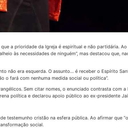
ue a prioridade da Igreja é espiritual e não partidária. A
 alheio às necessidades de ninguém”, mas destacou que, n
nto não era esquerda. O assunto… é receber o Espírito Sant
não o fará com nenhuma medida social ou política”.
vangélicos. Sem citar nomes, o enunciado contrasta com a 
rena política e declarou apoio público ao ex-presidente Jai
de testemunho cristão na esfera pública. Ao afirmar que “o
ransformação social.