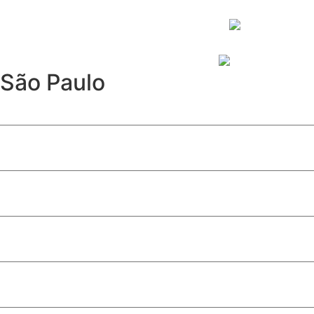
São Paulo
Furto de cabos afeta Linha 17-Ouro e causa operação parc
Davi Sacer entra na política após episódio com ministros
São Paulo abre inscrições para programa de estágio com 
10ª edição de ‘Conversas Difíceis’ discute limites do jornal
Após 12 anos, Linha 17-Ouro é inaugurada e conecta met