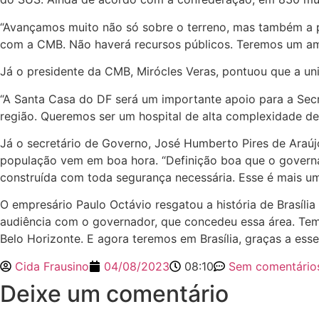
“Avançamos muito não só sobre o terreno, mas também a pos
com a CMB. Não haverá recursos públicos. Teremos um ambu
Já o presidente da CMB, Mirócles Veras, pontuou que a u
“A Santa Casa do DF será um importante apoio para a Se
região. Queremos ser um hospital de alta complexidade de
Já o secretário de Governo, José Humberto Pires de Araú
população vem em boa hora. “Definição boa que o governad
construída com toda segurança necessária. Esse é mais um
O empresário Paulo Octávio resgatou a história de Brasíli
audiência com o governador, que concedeu essa área. Tem
Belo Horizonte. E agora teremos em Brasília, graças a esses
Cida Frausino
04/08/2023
08:10
Sem comentário
Deixe um comentário