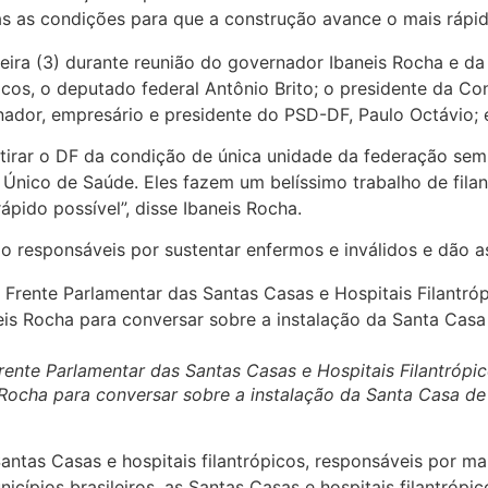
s as condições para que a construção avance o mais rápi
feira (3) durante reunião do governador Ibaneis Rocha e 
icos, o deputado federal Antônio Brito; o presidente da Co
nador, empresário e presidente do PSD-DF, Paulo Octávio; 
tirar o DF da condição de única unidade da federação sem
nico de Saúde. Eles fazem um belíssimo trabalho de filan
pido possível”, disse Ibaneis Rocha.
ão responsáveis por sustentar enfermos e inválidos e dão 
rente Parlamentar das Santas Casas e Hospitais Filantrópi
Rocha para conversar sobre a instalação da Santa Casa de M
 Santas Casas e hospitais filantrópicos, responsáveis por
ípios brasileiros, as Santas Casas e hospitais filantrópi