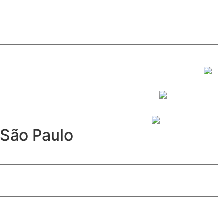
Celina Leão reúne multidão em Santa Maria e confirma a fo
São Paulo
Furto de cabos afeta Linha 17-Ouro e causa operação parc
Davi Sacer entra na política após episódio com ministros
São Paulo abre inscrições para programa de estágio com 