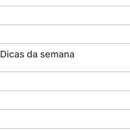
10ª edição de ‘Conversas Difíceis’ discute limites do jornal
Após 12 anos, Linha 17-Ouro é inaugurada e conecta met
Dicas da semana
A partir de que idade a criança pode sentar no banco da 
Como ter toalhas (quase) tão fofinhas como as de hotel
Produtos de limpeza essenciais para quem tem cachorro
Quem recebe Bolsa Família pode receber seguro desempr