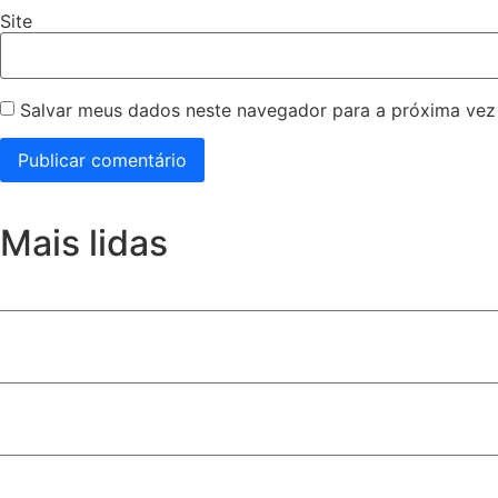
Site
Salvar meus dados neste navegador para a próxima vez
Mais lidas
Daniel Vilela amplia apoio entre evangélicos e consolida 
Com multidão no maior colégio eleitoral do DF, Celina Leã
Lei que autoriza uso da Bíblia como material de apoio esc
Alunos que levaram o nome de Valparaíso às competiçõe