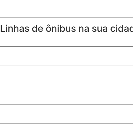
Risco agravado por embriaguez do pedestre não exime seg
Linhas de ônibus na sua cida
Horários, itinerários e linhas de ônibus de Samambaia – DF
Horários, itinerários e linhas de ônibus de Águas Lindas G
Horários, itinerários e linhas de ônibus de Valparaíso GO
Mais viagens na linha que atende estudantes da Universida
Ceilândia: linha de ônibus 0.353 vai passar a circular em ou