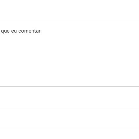
 que eu comentar.
liderança no segmento em Goiás
o lança pré-candidatura e demonstra força de sua base ali
olar é sancionada em Porto Velho
s estaduais recebem homenagem