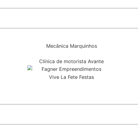
rça política indicada pelas pesquisas
ial do monotrilho em SP
 do STF e fortalece discurso conservador em São Paulo
bolsa para alunos do Ensino Médio