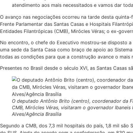
atendimento aos mais necessitados e vamos dar toda
O avanço nas negociações ocorreu na tarde desta quinta-
Frente Parlamentar das Santas Casas e Hospitais Filantróp
Entidades Filantrópicas (CMB), Mirócles Véras; o ex-gover
No encontro, o chefe do Executivo mostrou-se disposto a 
uma sede da Santa Casa como braço de apoio ao Sistema Ú
todas as condições para que a construção avance o mais rá
Presentes no Brasil desde o século XVI, as Santas Casas s
O deputado Antônio Brito (centro), coordenador da F
CMB, Mirócles Véras, visitaram o governador Ibaneis 
Alves/Agência Brasília
Segundo a CMB, dos 7,3 mil hospitais do país, 1,8 mil são
do SUS. Ainda de acordo com a confederação, em 830 munic