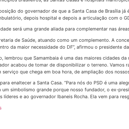
ição do governador de que a Santa Casa de Brasília já é u
latório, depois hospital e depois a articulação com o GD
nidade será uma grande aliada para complementar nas área
cretaria de Saúde, atuando como um complemento. A conce
ntro da maior necessidade do DF”, afirmou o presidente da
jo, lembrou que Samambaia é uma das maiores cidades da 
or acabou de tomar de disponibilizar o terreno. Vamos ra
 serviço que chega em boa hora, de ampliação dos nossos 
a para enaltecer a Santa Casa. “Para nós do PSD é uma aleg
 um simbolismo grande porque nosso fundador, o ex-presi
 líderes e ao governador Ibaneis Rocha. Ela vem para resgat
s