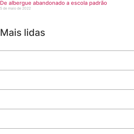
De albergue abandonado a escola padrão
5 de maio de 2022
Mais lidas
Daniel Vilela amplia apoio entre evangélicos e consolida 
Com multidão no maior colégio eleitoral do DF, Celina Leã
Lei que autoriza uso da Bíblia como material de apoio esc
Alunos que levaram o nome de Valparaíso às competiçõe
Celina Leão reúne multidão em Santa Maria e confirma a fo