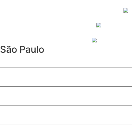
São Paulo
Furto de cabos afeta Linha 17-Ouro e causa operação parc
Davi Sacer entra na política após episódio com ministros
São Paulo abre inscrições para programa de estágio com 
10ª edição de ‘Conversas Difíceis’ discute limites do jornal