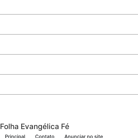
Horários, itinerários e linhas de ônibus de Samambaia – DF
Horários, itinerários e linhas de ônibus de Águas Lindas G
Horários, itinerários e linhas de ônibus de Valparaíso GO
Mais viagens na linha que atende estudantes da Universida
Ceilândia: linha de ônibus 0.353 vai passar a circular em ou
Folha Evangélica Fé
Principal
Contato
Anunciar no site