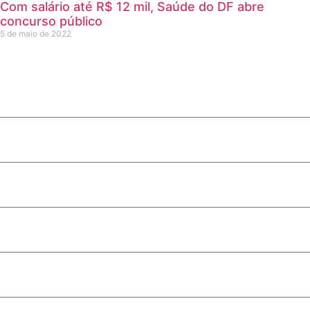
Com salário até R$ 12 mil, Saúde do DF abre
concurso público
5 de maio de 2022
liderança no segmento em Goiás
o lança pré-candidatura e demonstra força de sua base ali
olar é sancionada em Porto Velho
s estaduais recebem homenagem
rça política indicada pelas pesquisas