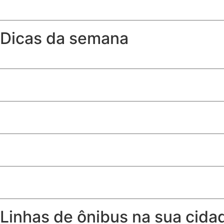
Após 12 anos, Linha 17-Ouro é inaugurada e conecta met
Dicas da semana
A partir de que idade a criança pode sentar no banco da 
Como ter toalhas (quase) tão fofinhas como as de hotel
Produtos de limpeza essenciais para quem tem cachorro
Quem recebe Bolsa Família pode receber seguro desempr
Risco agravado por embriaguez do pedestre não exime seg
Linhas de ônibus na sua cida