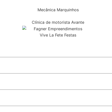
ial do monotrilho em SP
 do STF e fortalece discurso conservador em São Paulo
bolsa para alunos do Ensino Médio
ismo na cobertura da relação entre religião e política