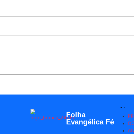
Horários, itinerários e linhas de ônibus de Águas Lindas G
Horários, itinerários e linhas de ônibus de Valparaíso GO
Mais viagens na linha que atende estudantes da Universida
Ceilândia: linha de ônibus 0.353 vai passar a circular em ou
Folha
PR
Evangélica Fé
C
AN