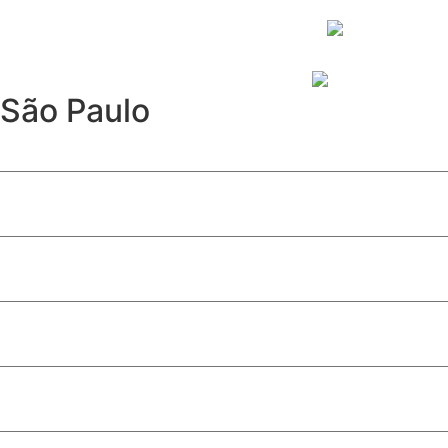
São Paulo
Furto de cabos afeta Linha 17-Ouro e causa operação parc
Davi Sacer entra na política após episódio com ministros
São Paulo abre inscrições para programa de estágio com 
10ª edição de ‘Conversas Difíceis’ discute limites do jornal
Após 12 anos, Linha 17-Ouro é inaugurada e conecta met