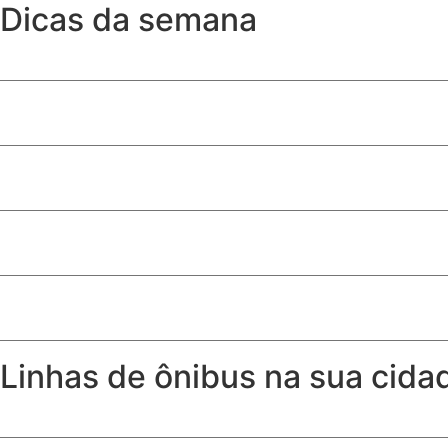
Dicas da semana
A partir de que idade a criança pode sentar no banco da 
Como ter toalhas (quase) tão fofinhas como as de hotel
Produtos de limpeza essenciais para quem tem cachorro
Quem recebe Bolsa Família pode receber seguro desempr
Risco agravado por embriaguez do pedestre não exime seg
Linhas de ônibus na sua cida
Horários, itinerários e linhas de ônibus de Samambaia – DF