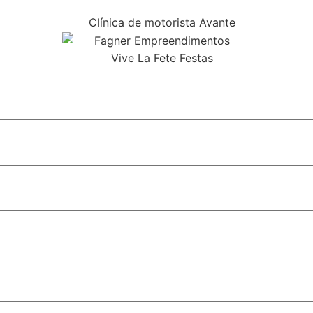
ial do monotrilho em SP
 do STF e fortalece discurso conservador em São Paulo
bolsa para alunos do Ensino Médio
ismo na cobertura da relação entre religião e política
rô ao Aeroporto de Congonhas em SP