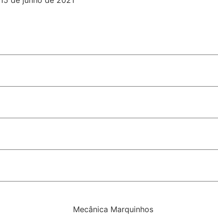
liderança no segmento em Goiás
o lança pré-candidatura e demonstra força de sua base ali
olar é sancionada em Porto Velho
s estaduais recebem homenagem
rça política indicada pelas pesquisas