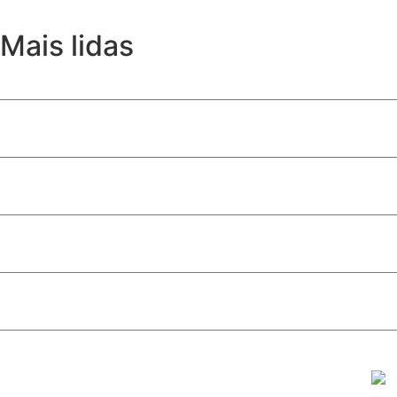
Mais lidas
Daniel Vilela amplia apoio entre evangélicos e consolida 
Com multidão no maior colégio eleitoral do DF, Celina Leã
Lei que autoriza uso da Bíblia como material de apoio esc
Alunos que levaram o nome de Valparaíso às competiçõe
Celina Leão reúne multidão em Santa Maria e confirma a fo