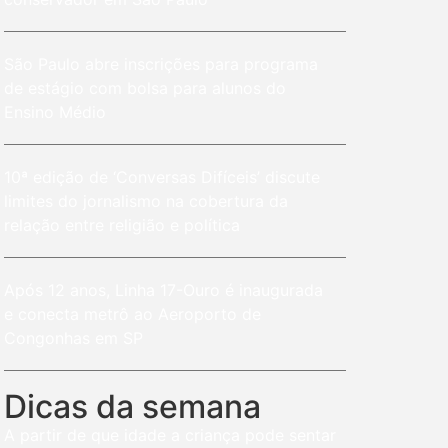
São Paulo abre inscrições para programa
de estágio com bolsa para alunos do
Ensino Médio
10ª edição de ‘Conversas Difíceis’ discute
limites do jornalismo na cobertura da
relação entre religião e política
Após 12 anos, Linha 17-Ouro é inaugurada
e conecta metrô ao Aeroporto de
Congonhas em SP
Dicas da semana
A partir de que idade a criança pode sentar