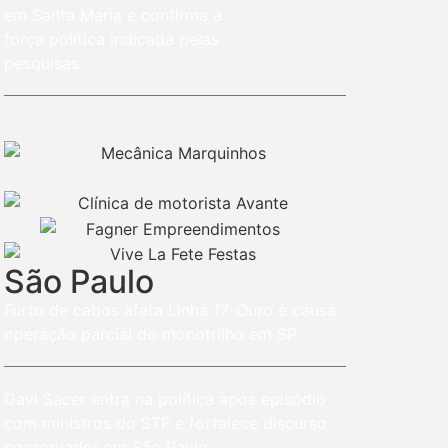
em Santa Maria e confirma a
força política indicada pelas
pesquisas
São Paulo
Furto de cabos afeta Linha 17-Ouro e causa
operação parcial do monotrilho em SP
Davi Sacer entra na política após episódio
com ministros do STF e fortalece discurso
conservador em São Paulo