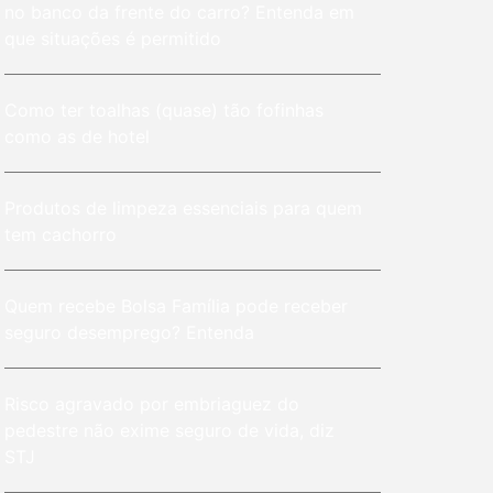
no banco da frente do carro? Entenda em
que situações é permitido
Como ter toalhas (quase) tão fofinhas
como as de hotel
Produtos de limpeza essenciais para quem
tem cachorro
Quem recebe Bolsa Família pode receber
seguro desemprego? Entenda
Risco agravado por embriaguez do
pedestre não exime seguro de vida, diz
STJ