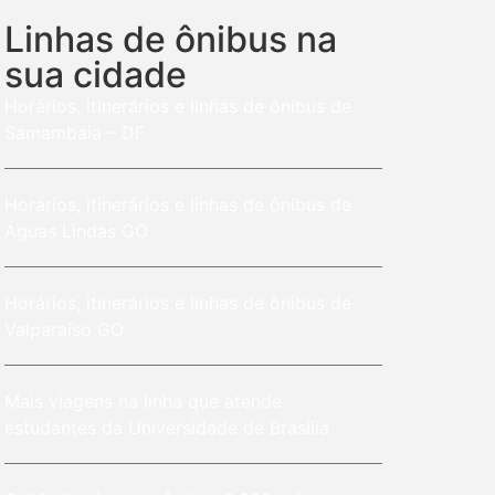
Linhas de ônibus na
sua cidade
Horários, itinerários e linhas de ônibus de
Samambaia – DF
Horários, itinerários e linhas de ônibus de
Águas Lindas GO
Horários, itinerários e linhas de ônibus de
Valparaíso GO
Mais viagens na linha que atende
estudantes da Universidade de Brasília