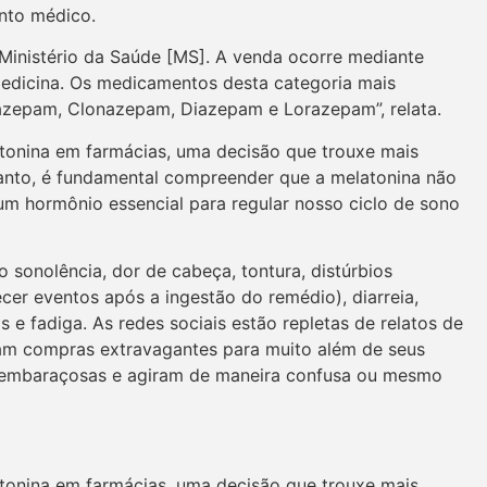
nto médico.
Ministério da Saúde [MS]. A venda ocorre mediante
 medicina. Os medicamentos desta categoria mais
azepam, Clonazepam, Diazepam e Lorazepam”, relata.
tonina em farmácias, uma decisão que trouxe mais
tanto, é fundamental compreender que a melatonina não
 hormônio essencial para regular nosso ciclo de sono
o sonolência, dor de cabeça, tontura, distúrbios
er eventos após a ingestão do remédio), diarreia,
 e fadiga. As redes sociais estão repletas de relatos de
ram compras extravagantes para muito além de seus
 embaraçosas e agiram de maneira confusa ou mesmo
tonina em farmácias, uma decisão que trouxe mais