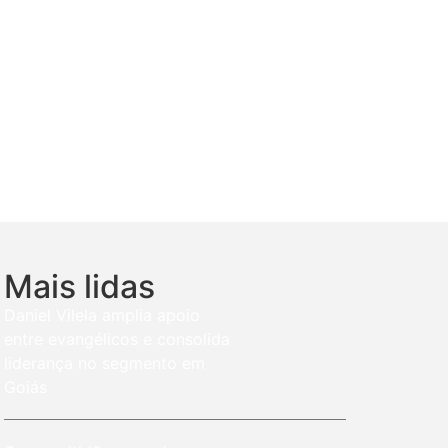
Mais lidas
Daniel Vilela amplia apoio
entre evangélicos e consolida
liderança no segmento em
Goiás