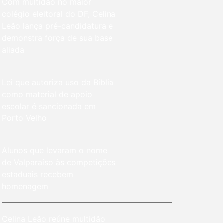
Com multidão no maior
colégio eleitoral do DF, Celina
Leão lança pré-candidatura e
demonstra força de sua base
aliada
Lei que autoriza uso da Bíblia
como material de apoio
escolar é sancionada em
Porto Velho
Alunos que levaram o nome
de Valparaíso às competições
estaduais recebem
homenagem
Celina Leão reúne multidão