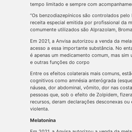
tempo limitado e sempre com acompanhame
“Os benzodiazepínicos são controlados pelo 
receita especial emitida por profissional da
comumente utilizados são Alprazolam, Brom
Em 2021, a Anvisa autorizou a venda da mela
acesso a essa importante substância. No en
é apenas um medicamento comum, mas sim um
e outras funções do corpo
Entre os efeitos colaterais mais comuns, estã
cognitivos como amnésia anterógrada (esquec
náusea, dor abdominal, vômito, dor nas costas
pessoas que, sob o efeito de Zolpidem, fize
recursos, deram declarações desconexas ou
violenta.
Melatonina
Em 2021, a Anvisa autorizou a venda da mela