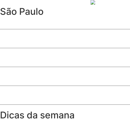
São Paulo
Furto de cabos afeta Linha 17-Ouro e causa operação parc
Davi Sacer entra na política após episódio com ministros
São Paulo abre inscrições para programa de estágio com 
10ª edição de ‘Conversas Difíceis’ discute limites do jornal
Após 12 anos, Linha 17-Ouro é inaugurada e conecta met
Dicas da semana
A partir de que idade a criança pode sentar no banco da 