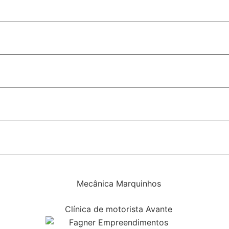
liderança no segmento em Goiás
o lança pré-candidatura e demonstra força de sua base ali
olar é sancionada em Porto Velho
s estaduais recebem homenagem
rça política indicada pelas pesquisas