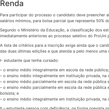
Renda
Para participar do processo o candidato deve preencher alg
salários mínimos, para bolsa parcial que representa 50% d
Segundo o Ministério da Educação, a classificação dos est
imediatamente anteriores ao processo seletivo do ProUni 
A lista de critérios para a inscrição exige ainda que o ca
das duas últimas edições e que atenda a pelo menos uma d
I- estudante que tenha cursado:
– o ensino médio integralmente em escola da rede pública;
– o ensino médio integralmente em instituição privada, na c
– o ensino médio parcialmente em escola da rede pública e 
– o ensino médio parcialmente em escola da rede pública e
bolsista; e
– o ensino médio integralmente em instituição privada, na 
II – estudante pessoa com deficiência, na forma prevista na