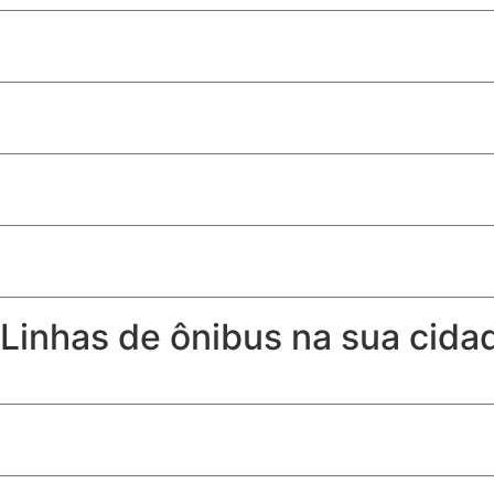
Como ter toalhas (quase) tão fofinhas como as de hotel
Produtos de limpeza essenciais para quem tem cachorro
Quem recebe Bolsa Família pode receber seguro desempr
Risco agravado por embriaguez do pedestre não exime seg
Linhas de ônibus na sua cida
Horários, itinerários e linhas de ônibus de Samambaia – DF
Horários, itinerários e linhas de ônibus de Águas Lindas G