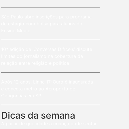
São Paulo abre inscrições para programa
de estágio com bolsa para alunos do
Ensino Médio
10ª edição de ‘Conversas Difíceis’ discute
limites do jornalismo na cobertura da
relação entre religião e política
Após 12 anos, Linha 17-Ouro é inaugurada
e conecta metrô ao Aeroporto de
Congonhas em SP
Dicas da semana
A partir de que idade a criança pode sentar