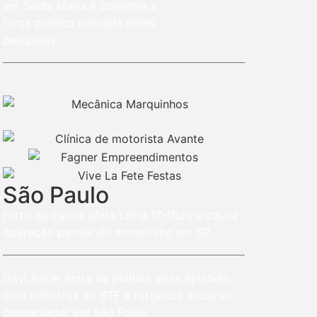
em Santa Maria e confirma a
força política indicada pelas
pesquisas
São Paulo
Furto de cabos afeta Linha 17-Ouro e causa
operação parcial do monotrilho em SP
Davi Sacer entra na política após episódio
com ministros do STF e fortalece discurso
conservador em São Paulo