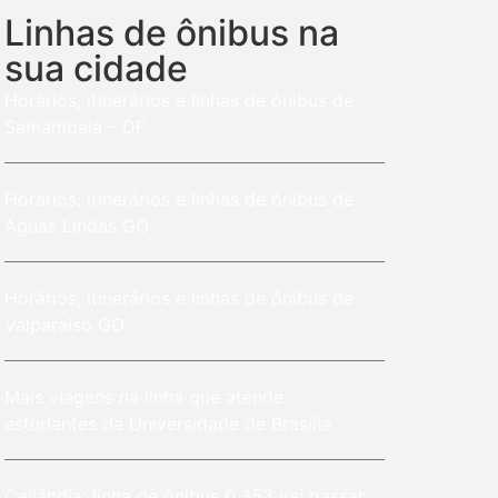
Linhas de ônibus na
sua cidade
Horários, itinerários e linhas de ônibus de
Samambaia – DF
Horários, itinerários e linhas de ônibus de
Águas Lindas GO
Horários, itinerários e linhas de ônibus de
Valparaíso GO
Mais viagens na linha que atende
estudantes da Universidade de Brasília
Ceilândia: linha de ônibus 0.353 vai passar