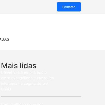
Contato
AGAS
Mais lidas
Daniel Vilela amplia apoio
entre evangélicos e consolida
liderança no segmento em
Goiás
Com multidão no maior