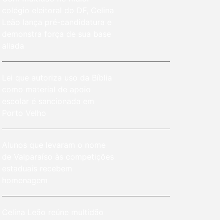
colégio eleitoral do DF, Celina
Leão lança pré-candidatura e
demonstra força de sua base
aliada
Lei que autoriza uso da Bíblia
como material de apoio
escolar é sancionada em
Porto Velho
Alunos que levaram o nome
de Valparaíso às competições
estaduais recebem
homenagem
Celina Leão reúne multidão