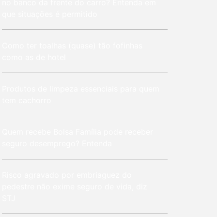
no banco da frente do carro? Entenda em
que situações é permitido
Como ter toalhas (quase) tão fofinhas
como as de hotel
Produtos de limpeza essenciais para quem
tem cachorro
Quem recebe Bolsa Família pode receber
seguro desemprego? Entenda
Risco agravado por embriaguez do
pedestre não exime seguro de vida, diz
STJ