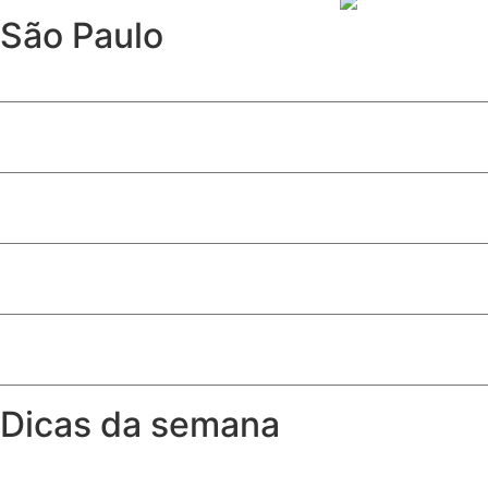
São Paulo
Furto de cabos afeta Linha 17-Ouro e causa operação parc
Davi Sacer entra na política após episódio com ministros
São Paulo abre inscrições para programa de estágio com 
10ª edição de ‘Conversas Difíceis’ discute limites do jornal
Após 12 anos, Linha 17-Ouro é inaugurada e conecta met
Dicas da semana
A partir de que idade a criança pode sentar no banco da 