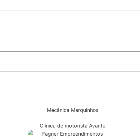
liderança no segmento em Goiás
o lança pré-candidatura e demonstra força de sua base ali
olar é sancionada em Porto Velho
s estaduais recebem homenagem
rça política indicada pelas pesquisas