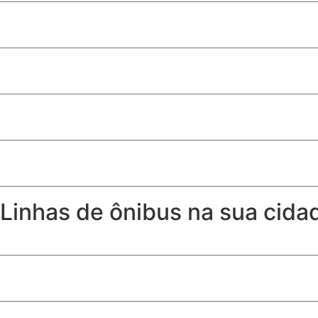
Como ter toalhas (quase) tão fofinhas como as de hotel
Produtos de limpeza essenciais para quem tem cachorro
Quem recebe Bolsa Família pode receber seguro desempr
Risco agravado por embriaguez do pedestre não exime seg
Linhas de ônibus na sua cida
Horários, itinerários e linhas de ônibus de Samambaia – DF
Horários, itinerários e linhas de ônibus de Águas Lindas G