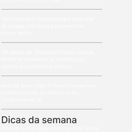
São Paulo abre inscrições para programa
de estágio com bolsa para alunos do
Ensino Médio
10ª edição de ‘Conversas Difíceis’ discute
limites do jornalismo na cobertura da
relação entre religião e política
Após 12 anos, Linha 17-Ouro é inaugurada
e conecta metrô ao Aeroporto de
Congonhas em SP
Dicas da semana
A partir de que idade a criança pode sentar