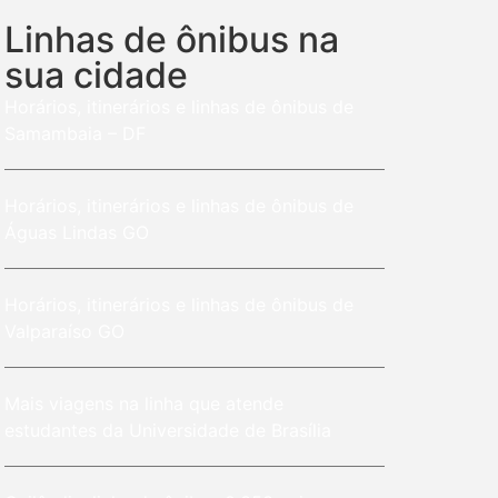
Linhas de ônibus na
sua cidade
Horários, itinerários e linhas de ônibus de
Samambaia – DF
Horários, itinerários e linhas de ônibus de
Águas Lindas GO
Horários, itinerários e linhas de ônibus de
Valparaíso GO
Mais viagens na linha que atende
estudantes da Universidade de Brasília