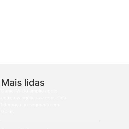
Mais lidas
Daniel Vilela amplia apoio
entre evangélicos e consolida
liderança no segmento em
Goiás