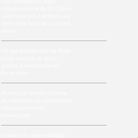
Com multidão no maior
colégio eleitoral do DF, Celina
Leão lança pré-candidatura e
demonstra força de sua base
aliada
Lei que autoriza uso da Bíblia
como material de apoio
escolar é sancionada em
Porto Velho
Alunos que levaram o nome
de Valparaíso às competições
estaduais recebem
homenagem
Celina Leão reúne multidão