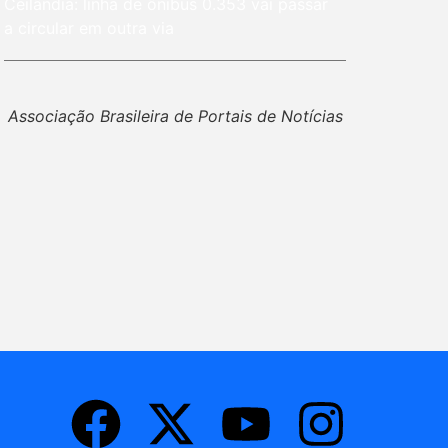
Ceilândia: linha de ônibus 0.353 vai passar
a circular em outra via
Associação Brasileira de Portais de Notícias