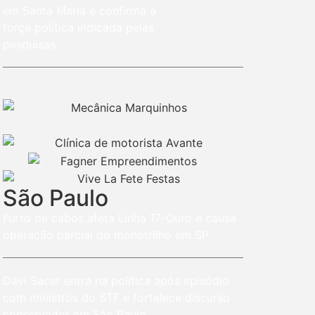
em Santa Maria e confirma a
força política indicada pelas
pesquisas
São Paulo
Furto de cabos afeta Linha 17-Ouro e causa
operação parcial do monotrilho em SP
Davi Sacer entra na política após episódio
com ministros do STF e fortalece discurso
conservador em São Paulo