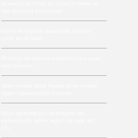
no banco da frente do carro? Entenda em
que situações é permitido
Como ter toalhas (quase) tão fofinhas
como as de hotel
Produtos de limpeza essenciais para quem
tem cachorro
Quem recebe Bolsa Família pode receber
seguro desemprego? Entenda
Risco agravado por embriaguez do
pedestre não exime seguro de vida, diz
STJ