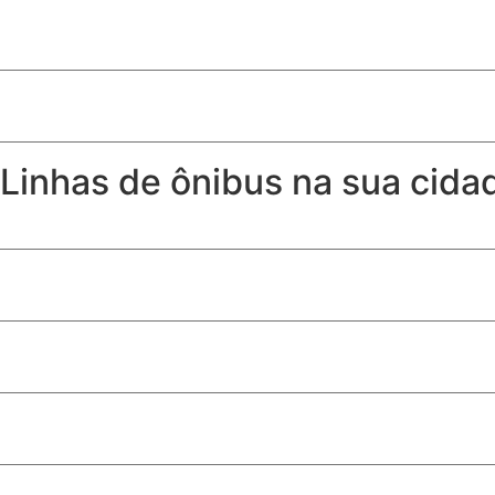
Quem recebe Bolsa Família pode receber seguro desempr
Risco agravado por embriaguez do pedestre não exime seg
Linhas de ônibus na sua cida
Horários, itinerários e linhas de ônibus de Samambaia – DF
Horários, itinerários e linhas de ônibus de Águas Lindas G
Horários, itinerários e linhas de ônibus de Valparaíso GO
Mais viagens na linha que atende estudantes da Universida