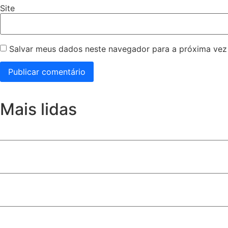
Site
Salvar meus dados neste navegador para a próxima vez
Mais lidas
Daniel Vilela amplia apoio entre evangélicos e consolida 
Com multidão no maior colégio eleitoral do DF, Celina Leã
Lei que autoriza uso da Bíblia como material de apoio esc
Alunos que levaram o nome de Valparaíso às competiçõe