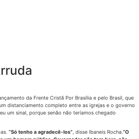
Arruda
çamento da Frente Cristã Por Brasília e pelo Brasil, que
um distanciamento completo entre as igrejas e o governo
eu um sinal, porque senão não teríamos chegado
oas.
“Só tenho a agradecê-los”
, disse Ibaneis Rocha.
“O