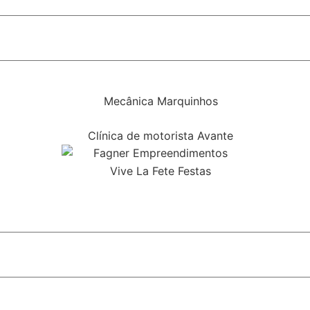
rça política indicada pelas pesquisas
ial do monotrilho em SP
 do STF e fortalece discurso conservador em São Paulo
bolsa para alunos do Ensino Médio