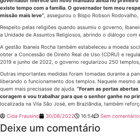
governador merece um novo mandato ainda no primeiro tur
existe tempo com a família. O governador tem meu respeit
missão mais leve”
, assegurou o Bispo Robson Rodovalho, 
Respeito pelas religiões quando assumiu o governo, Ibanei
a Unidade de Assuntos Religiosos, abrindo o diálogo com 
A gestão Ibaneis Rocha também estabeleceu a moeda social
obter a Concessão de Direito Real de Uso (CDRU) e regula
2019 e junho de 2022, o governo regularizou 250 templos,
Outras importantes medidas foram tomadas durante a pand
liberando o funcionamento dos templos. Naquele mesmo ano
quem mais precisasse de ajuda.
“Foram as portas abertas
coragem e vou trabalhar para que o senhor ganhe no pri
localizada na Vila São José, em Brazlândia, também reforç
Cida Frausino
30/08/2022
16:54
Sem comentário
Deixe um comentário