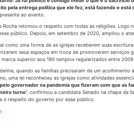
no. Já fui político e consigo medir o que é o sacrifíci
o pela entrega política que ele fez, está fazendo e está 
presente ao evento.
s Rocha retomou o respeito com todas as religiões. Logo no
esse público. Depois, em setembro de 2020, ampliou o aten
 como uma forma de as igrejas receberem suas escrituras. 
rizarem seus espaços em troca de promoverem serviços gra
 marca superior aos 190 templos regularizados entre 2009
emia, quando as famílias precisaram de um acolhimento a
, uma lei reconheceu as igrejas como atividades essenciai
 pelo governador na pandemia que fizeram com que as f
meiro turno
”, confirmou a candidata Senado na chapa de Iba
a o respeito do governo por esse público.
s