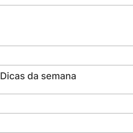
10ª edição de ‘Conversas Difíceis’ discute limites do jornal
Após 12 anos, Linha 17-Ouro é inaugurada e conecta met
Dicas da semana
A partir de que idade a criança pode sentar no banco da 
Como ter toalhas (quase) tão fofinhas como as de hotel
Produtos de limpeza essenciais para quem tem cachorro