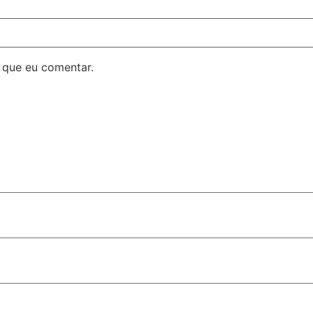
 que eu comentar.
liderança no segmento em Goiás
o lança pré-candidatura e demonstra força de sua base ali
olar é sancionada em Porto Velho
s estaduais recebem homenagem